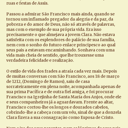
ruas e festas de Assis.
Passou a admirar São Francisco mais ainda, quando se
tornou um inflamado pregador da alegria e da paz, da
pobreza e do amor de Deus, não só através de palavras,
mas com o exemplo de sua própria vida. Era isso
precisamente o que almejava a jovem Clara. Não estava
satisfeita com os esplendores do palácio de sua família,
nem com o sonho do futuro enlace principesco ao qual
seus pais a estavam encaminhando. Sonhava com uma
vida mais cheia de sentido, que lhe trouxesse uma
verdadeira felicidade e realização.
O estilo de vida dos frades a atraía cada vez mais. Depois
de muitas conversas com São Francisco, aos 18 de março
de 1212, (Domingo de Ramos), saiu de casa
sorrateiramente em plena noite, acompanhada apenas de
sua prima Pacífica e de outra fiel amiga, e foi procurar
Francisco na Igrejinha de Santa Maria dos Anjos, onde ele
e seus companheiros já a aguardavam. Frente ao altar,
Francisco cortou-lhe os longos e dourados cabelos,
cobrindo-lhe a cabeça com um véu, sinal de que a donzela
Clara fizera a sua consagração como Esposa de Cristo.