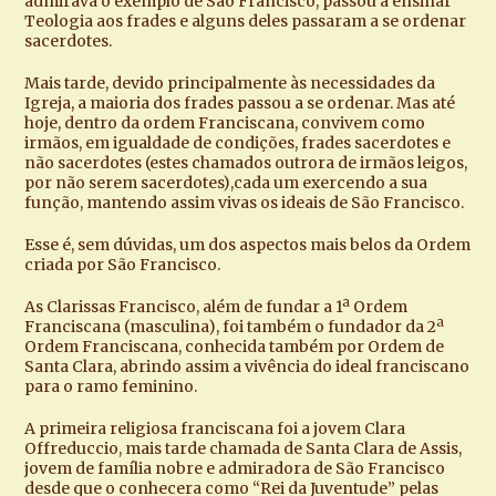
admirava o exemplo de São Francisco, passou a ensinar
Teologia aos frades e alguns deles passaram a se ordenar
sacerdotes.
Mais tarde, devido principalmente às necessidades da
Igreja, a maioria dos frades passou a se ordenar. Mas até
hoje, dentro da ordem Franciscana, convivem como
irmãos, em igualdade de condições, frades sacerdotes e
não sacerdotes (estes chamados outrora de irmãos leigos,
por não serem sacerdotes),cada um exercendo a sua
função, mantendo assim vivas os ideais de São Francisco.
Esse é, sem dúvidas, um dos aspectos mais belos da Ordem
criada por São Francisco.
As Clarissas Francisco, além de fundar a 1ª Ordem
Franciscana (masculina), foi também o fundador da 2ª
Ordem Franciscana, conhecida também por Ordem de
Santa Clara, abrindo assim a vivência do ideal franciscano
para o ramo feminino.
A primeira religiosa franciscana foi a jovem Clara
Offreduccio, mais tarde chamada de Santa Clara de Assis,
jovem de família nobre e admiradora de São Francisco
desde que o conhecera como “Rei da Juventude” pelas