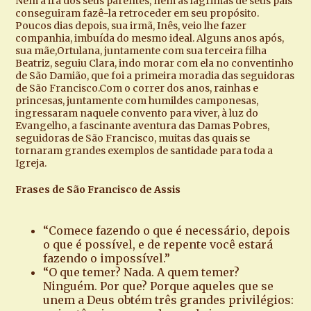
Nem a ira dos seus parentes, nem as lágrimas de seus pais
conseguiram fazê-la retroceder em seu propósito.
Poucos dias depois, sua irmã, Inês, veio lhe fazer
companhia, imbuída do mesmo ideal. Alguns anos após,
sua mãe,Ortulana, juntamente com sua terceira filha
Beatriz, seguiu Clara, indo morar com ela no conventinho
de São Damião, que foi a primeira moradia das seguidoras
de São Francisco.Com o correr dos anos, rainhas e
princesas, juntamente com humildes camponesas,
ingressaram naquele convento para viver, à luz do
Evangelho, a fascinante aventura das Damas Pobres,
seguidoras de São Francisco, muitas das quais se
tornaram grandes exemplos de santidade para toda a
Igreja.
Frases de São Francisco de Assis
“Comece fazendo o que é necessário, depois
o que é possível, e de repente você estará
fazendo o impossível.”
“O que temer? Nada. A quem temer?
Ninguém. Por que? Porque aqueles que se
unem a Deus obtém três grandes privilégios: